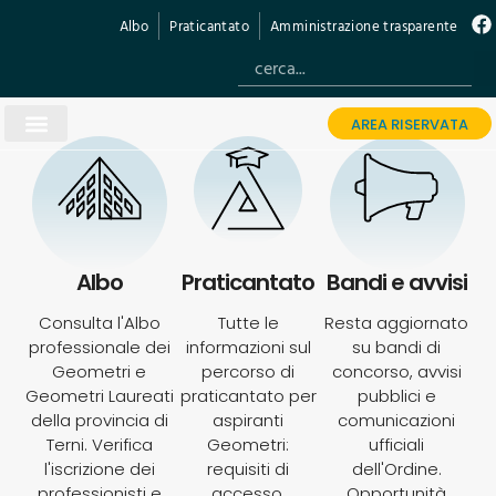
Albo
Praticantato
Amministrazione trasparente
AREA RISERVATA
Albo
Praticantato
Bandi e avvisi
Consulta l'Albo
Tutte le
Resta aggiornato
professionale dei
informazioni sul
su bandi di
Geometri e
percorso di
concorso, avvisi
Geometri Laureati
praticantato per
pubblici e
della provincia di
aspiranti
comunicazioni
Terni. Verifica
Geometri:
ufficiali
l'iscrizione dei
requisiti di
dell'Ordine.
professionisti e
accesso,
Opportunità