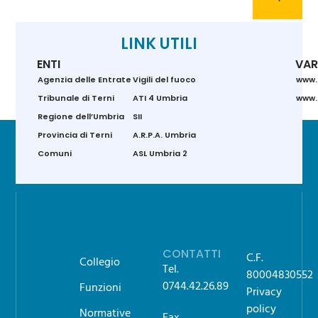
LINK UTILI
ENTI
VAR
Agenzia delle Entrate
Vigili del fuoco
www.
Tribunale di Terni
ATI 4 Umbria
www.g
Regione dell’Umbria
SII
Provincia di Terni
A.R.P.A. Umbria
Comuni
ASL Umbria 2
CONTATTI
C.F.
Collegio
Tel.
80004830552
0744.42.26.89
Funzioni
Privacy
policy
Normative
Fax