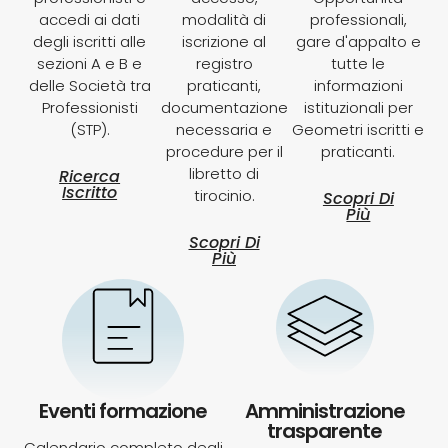
accedi ai dati
modalità di
professionali,
degli iscritti alle
iscrizione al
gare d'appalto e
sezioni A e B e
registro
tutte le
delle Società tra
praticanti,
informazioni
Professionisti
documentazione
istituzionali per
(STP).
necessaria e
Geometri iscritti e
procedure per il
praticanti.
libretto di
Ricerca
Iscritto
tirocinio.
Scopri Di
Più
Scopri Di
Più
Eventi formazione
Amministrazione
trasparente
Calendario completo degli