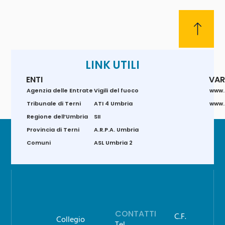
LINK UTILI
ENTI
VAR
Agenzia delle Entrate
Vigili del fuoco
www.
Tribunale di Terni
ATI 4 Umbria
www.g
Regione dell’Umbria
SII
Provincia di Terni
A.R.P.A. Umbria
Comuni
ASL Umbria 2
CONTATTI
C.F.
Collegio
Tel.