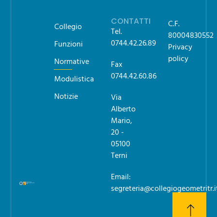
CONTATTI
C.F.
Collegio
Tel.
80004830552
0744.42.26.89
Funzioni
Privacy
policy
Normative
Fax
0744.42.60.86
Modulistica
Notizie
Via
Alberto
Mario,
20 -
05100
Terni
Email:
segreteria@collegiogeometritr.i