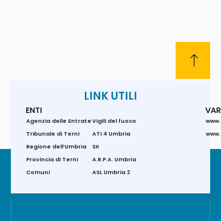
LINK UTILI
ENTI
VAR
Agenzia delle Entrate
Vigili del fuoco
www.
Tribunale di Terni
ATI 4 Umbria
www.g
Regione dell’Umbria
SII
Provincia di Terni
A.R.P.A. Umbria
Comuni
ASL Umbria 2