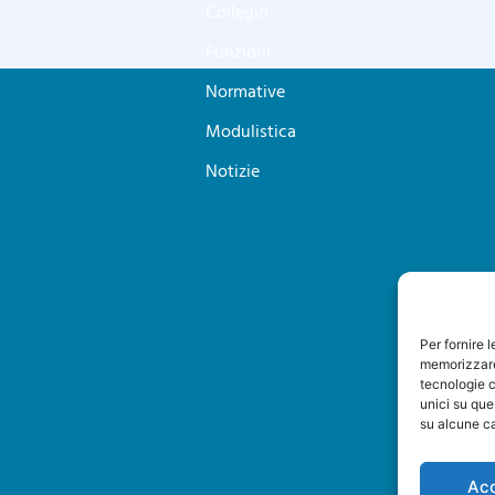
Collegio
Funzioni
Normative
Modulistica
Notizie
Per fornire 
memorizzare 
tecnologie c
unici su que
su alcune ca
Ac