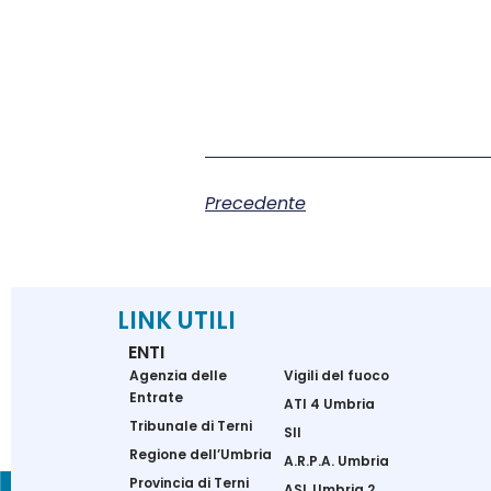
Precedente
LINK UTILI
ENTI
Agenzia delle
Vigili del fuoco
Entrate
ATI 4 Umbria
Tribunale di Terni
SII
Regione dell’Umbria
A.R.P.A. Umbria
Provincia di Terni
ASL Umbria 2