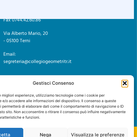
C.F. 80004830552
Tel. 0744.42.26.89
Privacy policy
Fax 0744.42.60.86
Via Alberto Mario, 20
- 05100 Terni
Email:
segreteria@collegiogeometritr.it
Gestisci Consenso
le migliori esperienze, utilizziamo tecnologie come i cookie per
e/o accedere alle informazioni del dispositivo. Il consenso a queste
i permetterà di elaborare dati come il comportamento di navigazione o ID
sto sito. Non acconsentire o ritirare il consenso può influire negativamente
ratteristiche e funzioni.
cetta
Nega
Visualizza le preferenze