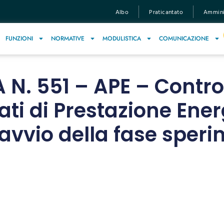
Albo
Praticantato
Amminis
FUNZIONI
NORMATIVE
MODULISTICA
COMUNICAZIONE
. 551 – APE – Controlli 
tati di Prestazione Ener
: avvio della fase sper