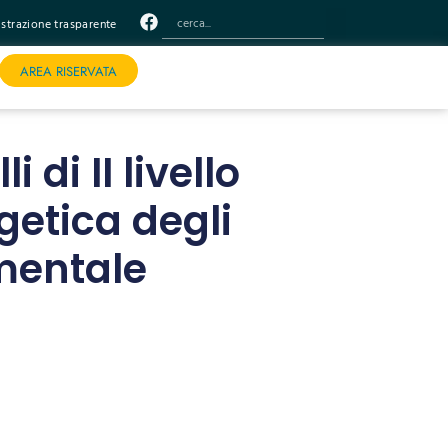
trazione trasparente
AREA RISERVATA
di II livello
getica degli
imentale