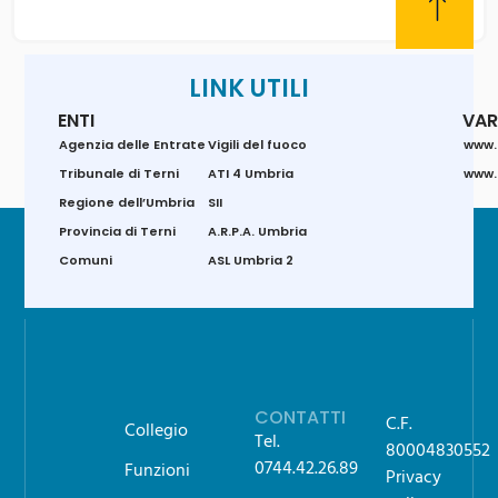
LINK UTILI
ENTI
VAR
Agenzia delle Entrate
Vigili del fuoco
www.
Tribunale di Terni
ATI 4 Umbria
www.g
Regione dell’Umbria
SII
Provincia di Terni
A.R.P.A. Umbria
Comuni
ASL Umbria 2
CONTATTI
C.F.
Collegio
Tel.
80004830552
0744.42.26.89
Funzioni
Privacy