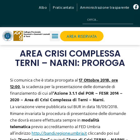
Albo
Praticantato
Amministrazione trasparente
AREA RISERVATA
AREA CRISI COMPLESSA
TERNI – NARNI: PROROGA
Si comunica che è stata prorogata al
17 Ottobre 2018, ore
12:00
, la scadenza per la presentazione delle domande di
finanziamento di cui all
‘Azione 3.1.1 del POR – FESR 2014 –
2020 – Area di Crisi Complessa di Terni – Narni.
La variazione viene pubblicata sul BUR in data 18/09/2018.
Rimane invariata la procedura di presentazione delle domande
che dovrà essere effettuata sempre in
modalità
telematica
previo accreditamento al FED Umbria
all’indirizzo
http://bandi.regione.umbria.it
cliccando poi sul
link
“Servizi on line”
e quindi
“Area di Crisi TERNI – NARNI –