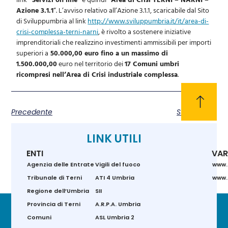
Azione 3.1.1
“. L’avviso relativo all’Azione 3.1.1, scaricabile dal Sito
di Sviluppumbria al link
http://www.sviluppumbria.it/it/area-di-
crisi-complessa-terni-narni
, è rivolto a sostenere iniziative
imprenditoriali che realizzino investimenti ammissibili per importi
superiori a
50.000,00 euro fino a un massimo di
1.500.000,00
euro nel territorio dei
17 Comuni umbri
ricompresi nell’Area di Crisi industriale complessa
.
Precedente
Successivo
LINK UTILI
ENTI
VAR
Agenzia delle Entrate
Vigili del fuoco
www.
Tribunale di Terni
ATI 4 Umbria
www.g
Regione dell’Umbria
SII
Provincia di Terni
A.R.P.A. Umbria
Comuni
ASL Umbria 2