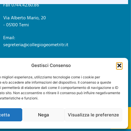
Fax 0744.42.60.86
Via Alberto Mario, 20
- 05100 Terni
Email:
segreteria@collegiogeometritr.it
Gestisci Consenso
le migliori esperienze, utilizziamo tecnologie come i cookie per
e/o accedere alle informazioni del dispositivo. Il consenso a queste
i permetterà di elaborare dati come il comportamento di navigazione o ID
sto sito. Non acconsentire o ritirare il consenso può influire negativamente
ratteristiche e funzioni.
cetta
Nega
Visualizza le preferenze