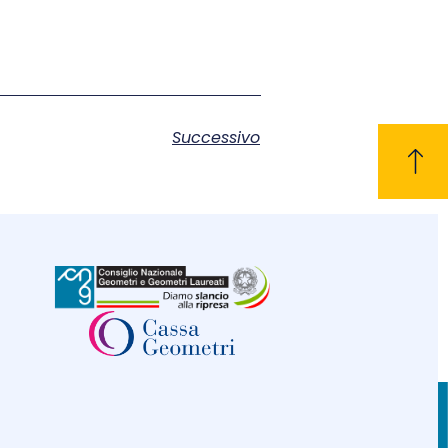
Successivo
CONTATTI
C.F. 80004830552
Tel. 0744.42.26.89
Privacy policy