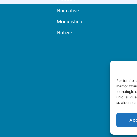
Normative
Modulistica
Notizie
Per fornire 
memorizzare 
tecnologie c
unici su que
su alcune ca
Ac