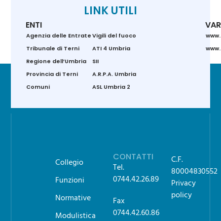
LINK UTILI
ENTI
VAR
Agenzia delle Entrate
Vigili del fuoco
www.
Tribunale di Terni
ATI 4 Umbria
www.g
Regione dell’Umbria
SII
Provincia di Terni
A.R.P.A. Umbria
Comuni
ASL Umbria 2
CONTATTI
C.F.
Collegio
Tel.
80004830552
0744.42.26.89
Funzioni
Privacy
policy
Normative
Fax
0744.42.60.86
Modulistica