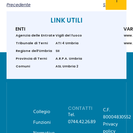
Precedente
Successivo
LINK UTILI
ENTI
VAR
Agenzia delle Entrate
Vigili del fuoco
www.
Tribunale di Terni
ATI 4 Umbria
www.g
Regione dell’Umbria
SII
Provincia di Terni
A.R.P.A. Umbria
Comuni
ASL Umbria 2
CONTATTI
C.F.
Collegio
Tel.
80004830552
0744.42.26.89
Funzioni
Privacy
policy
Normative