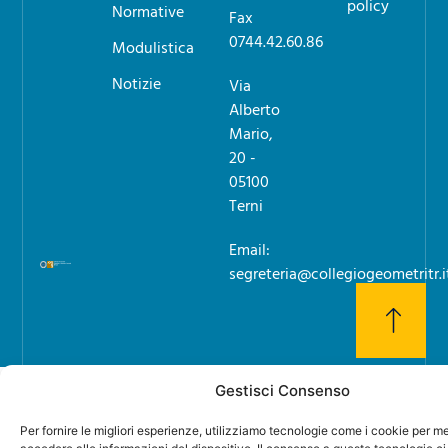
policy
Normative
Fax
0744.42.60.86
Modulistica
Notizie
Via
Alberto
Mario,
20 -
05100
Terni
Email:
segreteria@collegiogeometritr.i
Gestisci Consenso
Per fornire le migliori esperienze, utilizziamo tecnologie come i cookie per 