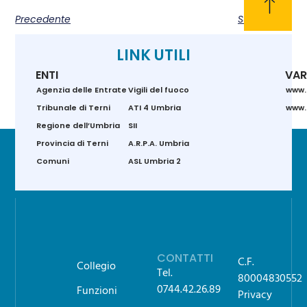
Precedente
Successivo
LINK UTILI
ENTI
VAR
Agenzia delle Entrate
Vigili del fuoco
www.
Tribunale di Terni
ATI 4 Umbria
www.g
Regione dell’Umbria
SII
Provincia di Terni
A.R.P.A. Umbria
Comuni
ASL Umbria 2
CONTATTI
C.F.
Collegio
Tel.
80004830552
0744.42.26.89
Funzioni
Privacy