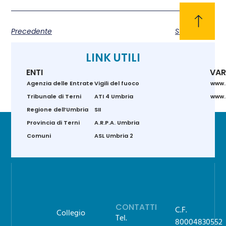
Precedente
Successivo
LINK UTILI
ENTI
VAR
Agenzia delle Entrate
Vigili del fuoco
www.
Tribunale di Terni
ATI 4 Umbria
www.g
Regione dell’Umbria
SII
Provincia di Terni
A.R.P.A. Umbria
Comuni
ASL Umbria 2
CONTATTI
C.F.
Collegio
Tel.
80004830552