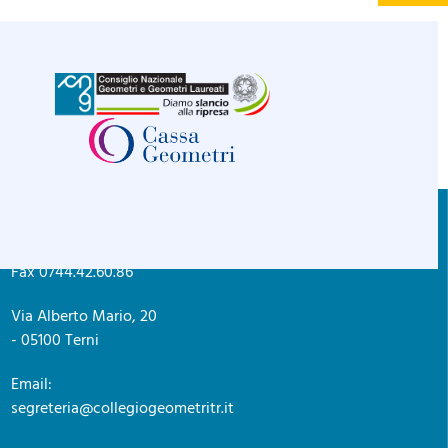
CONTATTI
C.F. 80004830552
Tel. 0744.42.26.89
Privacy policy
Fax 0744.42.60.86
Via Alberto Mario, 20
- 05100 Terni
Email:
segreteria@collegiogeometritr.it