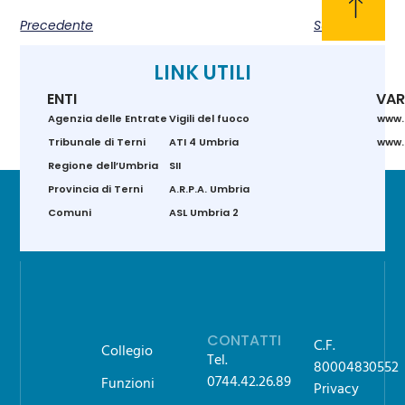
Precedente
Successivo
LINK UTILI
ENTI
VAR
Agenzia delle Entrate
Vigili del fuoco
www.
Tribunale di Terni
ATI 4 Umbria
www.g
Regione dell’Umbria
SII
Provincia di Terni
A.R.P.A. Umbria
Comuni
ASL Umbria 2
CONTATTI
C.F.
Collegio
Tel.
80004830552
0744.42.26.89
Funzioni
Privacy