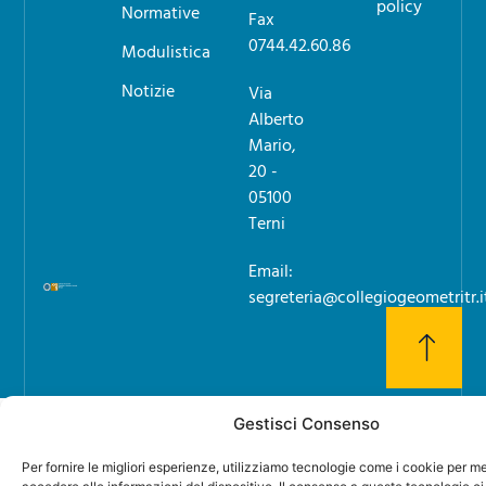
policy
Normative
Fax
0744.42.60.86
Modulistica
Notizie
Via
Alberto
Mario,
20 -
05100
Terni
Email:
segreteria@collegiogeometritr.i
Gestisci Consenso
Per fornire le migliori esperienze, utilizziamo tecnologie come i cookie per 