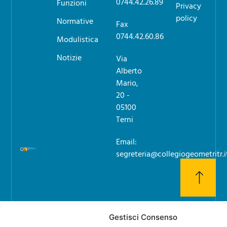
0744.42.26.89
Funzioni
Privacy
policy
Normative
Fax
0744.42.60.86
Modulistica
Notizie
Via
Alberto
Mario,
20 -
05100
Terni
Email:
segreteria@collegiogeometritr.i
Gestisci Consenso