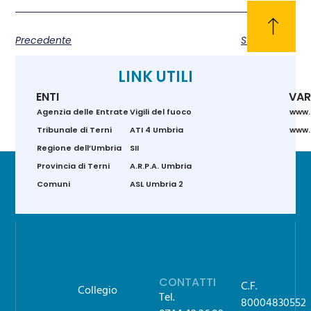
Precedente
Successivo
LINK UTILI
ENTI
VAR
Agenzia delle Entrate
Vigili del fuoco
www.
Tribunale di Terni
ATI 4 Umbria
www.g
Regione dell’Umbria
SII
Provincia di Terni
A.R.P.A. Umbria
Comuni
ASL Umbria 2
CONTATTI
C.F.
Collegio
Tel.
80004830552