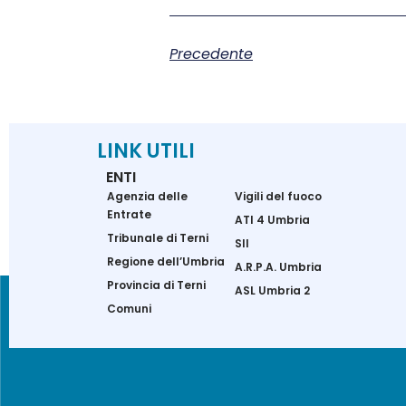
Precedente
LINK UTILI
ENTI
Agenzia delle
Vigili del fuoco
Entrate
ATI 4 Umbria
Tribunale di Terni
SII
Regione dell’Umbria
A.R.P.A. Umbria
Provincia di Terni
ASL Umbria 2
Comuni