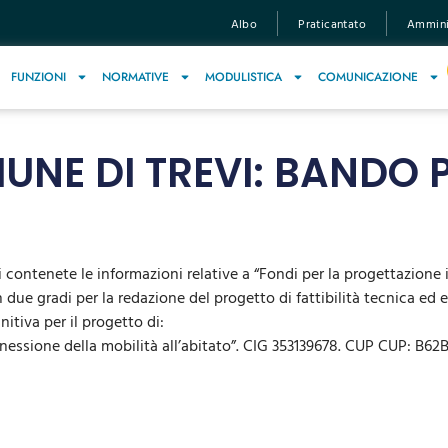
Albo
Praticantato
Amminis
FUNZIONI
NORMATIVE
MODULISTICA
COMUNICAZIONE
UNE DI TREVI: BANDO 
 contenete le informazioni relative a “
Fondi per la progettazione i
 due gradi per la
redazione del progetto di fattibilità tecnica ed
e
itiva per il progetto di:
nnessione
della
mobilità
all’abitato”.
CIG
353139678.
CUP
CUP:
B62B