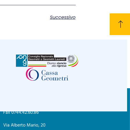
Successivo
CONTATTI
C.F. 80004830552
Tel. 0744.42.26.89
Privacy policy
Fax 0744.42.60.86
Via Alberto Mario, 20