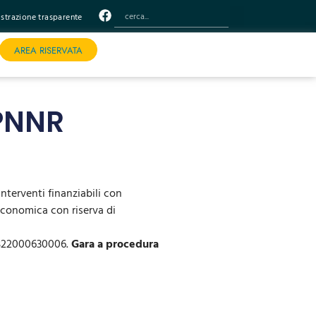
trazione trasparente
AREA RISERVATA
PNNR
nterventi finanziabili con
conomica con riserva di
22000630006.
Gara
a procedura