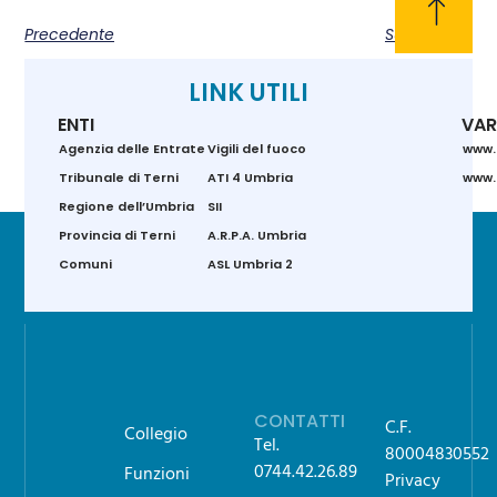
Precedente
Successivo
LINK UTILI
ENTI
VAR
Agenzia delle Entrate
Vigili del fuoco
www.
Tribunale di Terni
ATI 4 Umbria
www.g
Regione dell’Umbria
SII
Provincia di Terni
A.R.P.A. Umbria
Comuni
ASL Umbria 2
CONTATTI
C.F.
Collegio
Tel.
80004830552
0744.42.26.89
Funzioni
Privacy