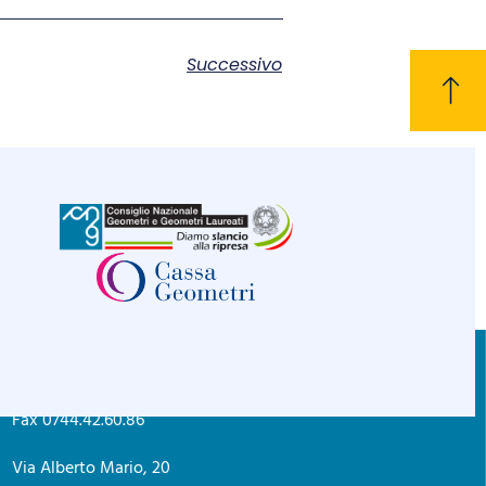
Successivo
CONTATTI
C.F. 80004830552
Tel. 0744.42.26.89
Privacy policy
Fax 0744.42.60.86
Via Alberto Mario, 20