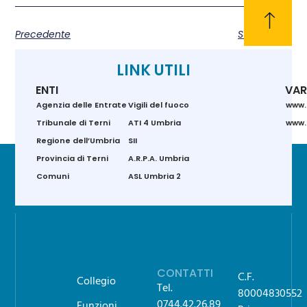
Precedente
Successivo
LINK UTILI
ENTI
VAR
Agenzia delle Entrate
Vigili del fuoco
www.
Tribunale di Terni
ATI 4 Umbria
www.g
Regione dell’Umbria
SII
Provincia di Terni
A.R.P.A. Umbria
Comuni
ASL Umbria 2
CONTATTI
C.F.
Collegio
Tel.
80004830552
0744.42.26.89
Funzioni