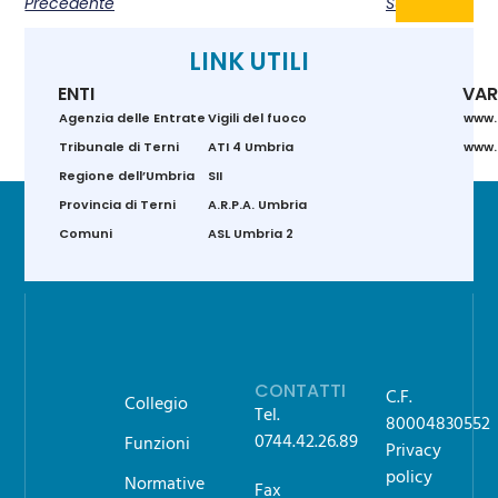
Precedente
Successivo
LINK UTILI
ENTI
VAR
Agenzia delle Entrate
Vigili del fuoco
www.
Tribunale di Terni
ATI 4 Umbria
www.g
Regione dell’Umbria
SII
Provincia di Terni
A.R.P.A. Umbria
Comuni
ASL Umbria 2
CONTATTI
C.F.
Collegio
Tel.
80004830552
0744.42.26.89
Funzioni
Privacy
policy
Normative
Fax