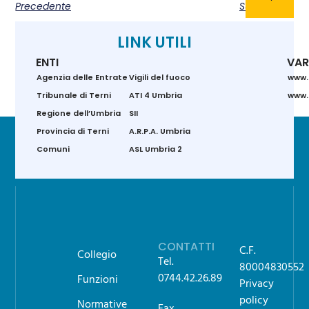
Precedente
Successivo
LINK UTILI
ENTI
VAR
Agenzia delle Entrate
Vigili del fuoco
www.
Tribunale di Terni
ATI 4 Umbria
www.g
Regione dell’Umbria
SII
Provincia di Terni
A.R.P.A. Umbria
Comuni
ASL Umbria 2
CONTATTI
C.F.
Collegio
Tel.
80004830552
0744.42.26.89
Funzioni
Privacy
policy
Normative
Fax