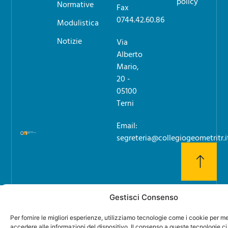
policy
Normative
Fax
0744.42.60.86
Modulistica
Notizie
Via
Alberto
Mario,
20 -
05100
Terni
Email:
segreteria@collegiogeometritr.i
Gestisci Consenso
Per fornire le migliori esperienze, utilizziamo tecnologie come i cookie per 
accedere alle informazioni del dispositivo. Il consenso a queste tecnologie ci