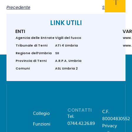
Precedente
Successivo
LINK UTILI
ENTI
VAR
Agenzia delle Entrate
Vigili del fuoco
www.
Tribunale di Terni
ATI 4 Umbria
www.g
Regione dell’Umbria
SII
Provincia di Terni
A.R.P.A. Umbria
Comuni
ASL Umbria 2
CONTATTI
C.F.
Collegio
Tel.
80004830552
0744.42.26.89
Funzioni
Privacy