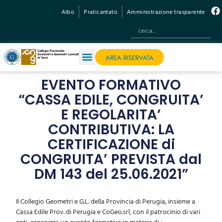
Albo
Praticantato
Amministrazione trasparente
AREA RISERVATA
EVENTO FORMATIVO
“CASSA EDILE, CONGRUITA’
E REGOLARITA’
CONTRIBUTIVA: LA
CERTIFICAZIONE di
CONGRUITA’ PREVISTA dal
DM 143 del 25.06.2021”
Il Collegio Geometri e G.L. della Provincia di Perugia, insieme a
Cassa Edile Prov. di Perugia e CoGeo.srl, con il patrocinio di vari
enti, organizza un evento formativo in materia di :