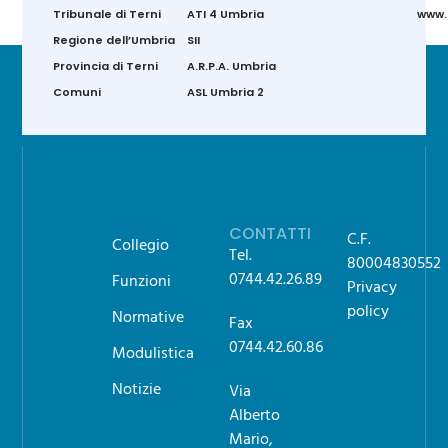
Tribunale di Terni
ATI 4 Umbria
www.g
Regione dell’Umbria
SII
Provincia di Terni
A.R.P.A. Umbria
Comuni
ASL Umbria 2
CONTATTI
C.F.
Collegio
Tel.
80004830552
0744.42.26.89
Funzioni
Privacy
policy
Normative
Fax
0744.42.60.86
Modulistica
Notizie
Via
Alberto
Mario,