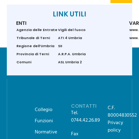
LINK UTILI
ENTI
VAR
Agenzia delle Entrate
Vigili del fuoco
www.
Tribunale di Terni
ATI 4 Umbria
www.g
Regione dell’Umbria
SII
Provincia di Terni
A.R.P.A. Umbria
Comuni
ASL Umbria 2
CONTATTI
C.F.
Collegio
Tel.
80004830552
0744.42.26.89
Funzioni
Privacy
policy
Normative
Fax