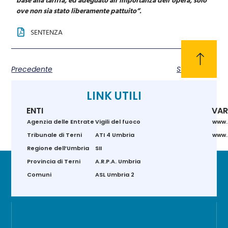
ove non sia stato liberamente pattuito”.
SENTENZA
Precedente
Successivo
LINK UTILI
ENTI
VAR
Agenzia delle Entrate
Vigili del fuoco
www.
Tribunale di Terni
ATI 4 Umbria
www.g
Regione dell’Umbria
SII
Provincia di Terni
A.R.P.A. Umbria
Comuni
ASL Umbria 2