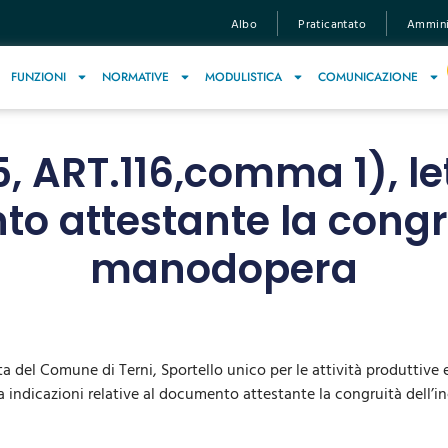
Albo
Praticantato
Amminis
FUNZIONI
NORMATIVE
MODULISTICA
COMUNICAZIONE
15, ART.116,comma 1), le
o attestante la congru
manodopera
 del Comune di Terni, Sportello unico per le attività produttive e p
eca indicazioni relative al documento attestante la congruità dell