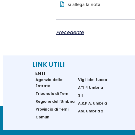
si allega la nota
Precedente
LINK UTILI
ENTI
Agenzia delle
Vigili del fuoco
Entrate
ATI 4 Umbria
Tribunale di Terni
SII
Regione dell’Umbria
A.R.P.A. Umbria
Provincia di Terni
ASL Umbria 2
Comuni