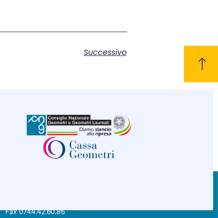
Successivo
CONTATTI
C.F. 80004830552
Tel. 0744.42.26.89
Privacy policy
Fax 0744.42.60.86