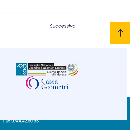
Successivo
CONTATTI
C.F. 80004830552
Tel. 0744.42.26.89
Privacy policy
Fax 0744.42.60.86