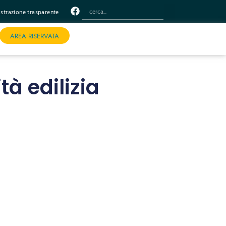
trazione trasparente
AREA RISERVATA
tà edilizia