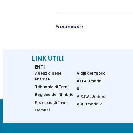
Precedente
LINK UTILI
ENTI
Agenzia delle
Vigili del fuoco
Entrate
ATI 4 Umbria
Tribunale di Terni
SII
Regione dell’Umbria
A.R.P.A. Umbria
Provincia di Terni
ASL Umbria 2
Comuni