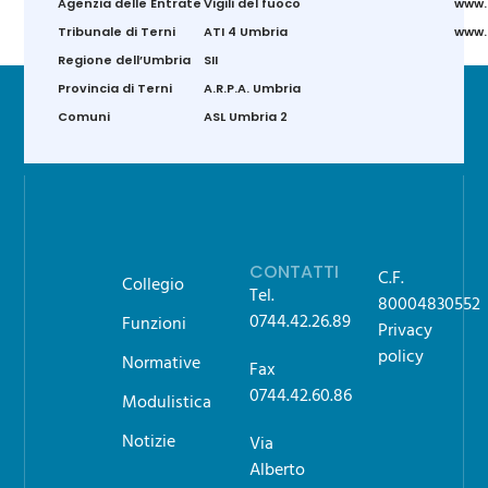
Agenzia delle Entrate
Vigili del fuoco
www.
Tribunale di Terni
ATI 4 Umbria
www.g
Regione dell’Umbria
SII
Provincia di Terni
A.R.P.A. Umbria
Comuni
ASL Umbria 2
CONTATTI
C.F.
Collegio
Tel.
80004830552
0744.42.26.89
Funzioni
Privacy
policy
Normative
Fax
0744.42.60.86
Modulistica
Notizie
Via
Alberto