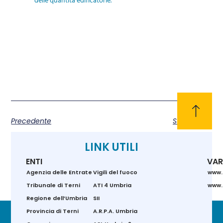
Precedente
Successivo
LINK UTILI
ENTI
VAR
Agenzia delle Entrate
Vigili del fuoco
www.
Tribunale di Terni
ATI 4 Umbria
www.g
Regione dell’Umbria
SII
Provincia di Terni
A.R.P.A. Umbria