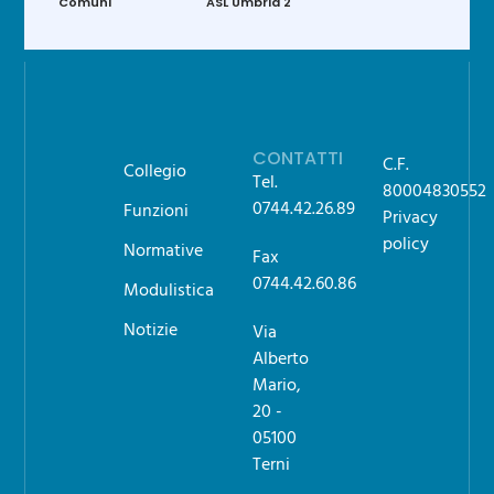
Comuni
ASL Umbria 2
CONTATTI
C.F.
Collegio
Tel.
80004830552
0744.42.26.89
Funzioni
Privacy
policy
Normative
Fax
0744.42.60.86
Modulistica
Notizie
Via
Alberto
Mario,
20 -
05100
Terni