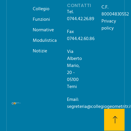
CONTATTI
C.F.
Collegio
Tel.
80004830552
0744.42.26.89
Funzioni
Privacy
policy
Normative
Fax
0744.42.60.86
Modulistica
Notizie
Via
Alberto
Mario,
20 -
05100
Terni
Email:
segreteria@collegiogeometritr.i