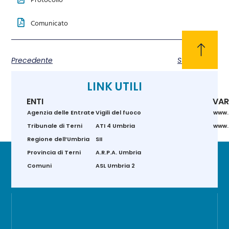
Comunicato
Precedente
Successivo
LINK UTILI
ENTI
VAR
Agenzia delle Entrate
Vigili del fuoco
www.
Tribunale di Terni
ATI 4 Umbria
www.g
Regione dell’Umbria
SII
Provincia di Terni
A.R.P.A. Umbria
Comuni
ASL Umbria 2