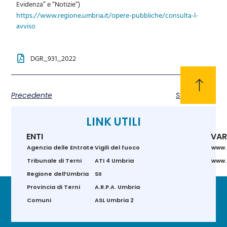
Evidenza” e “Notizie”)
https://www.regione.umbria.it/opere-pubbliche/consulta-l-
avviso
DGR_931_2022
Precedente
Successivo
LINK UTILI
ENTI
VAR
Agenzia delle Entrate
Vigili del fuoco
www.
Tribunale di Terni
ATI 4 Umbria
www.g
Regione dell’Umbria
SII
Provincia di Terni
A.R.P.A. Umbria
Comuni
ASL Umbria 2