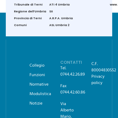
Tribunale di Terni
ATI 4 Umbria
www.g
Regione dell’Umbria
SII
Provincia di Terni
A.R.P.A. Umbria
Comuni
ASL Umbria 2
CONTATTI
C.F.
Collegio
Tel.
80004830552
0744.42.26.89
Funzioni
Privacy
policy
Normative
Fax
0744.42.60.86
Modulistica
Notizie
Via
Alberto
Mario,