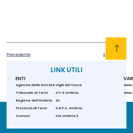
Precedente
Successivo
LINK UTILI
ENTI
VAR
Agenzia delle Entrate
Vigili del fuoco
www.
Tribunale di Terni
ATI 4 Umbria
www.g
Regione dell’Umbria
SII
Provincia di Terni
A.R.P.A. Umbria
Comuni
ASL Umbria 2