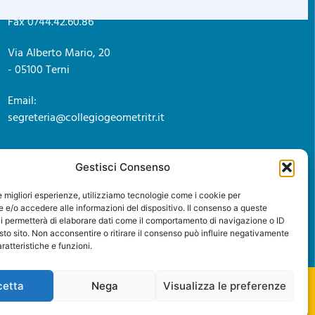
Fax 0744.42.60.86
Via Alberto Mario, 20
- 05100 Terni
Email:
segreteria@collegiogeometritr.it
Gestisci Consenso
le migliori esperienze, utilizziamo tecnologie come i cookie per
e/o accedere alle informazioni del dispositivo. Il consenso a queste
i permetterà di elaborare dati come il comportamento di navigazione o ID
sto sito. Non acconsentire o ritirare il consenso può influire negativamente
ratteristiche e funzioni.
cetta
Nega
Visualizza le preferenze