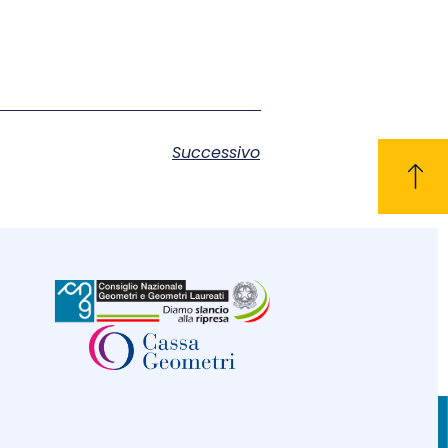
Successivo
CONTATTI
C.F. 80004830552
Tel. 0744.42.26.89
Privacy policy